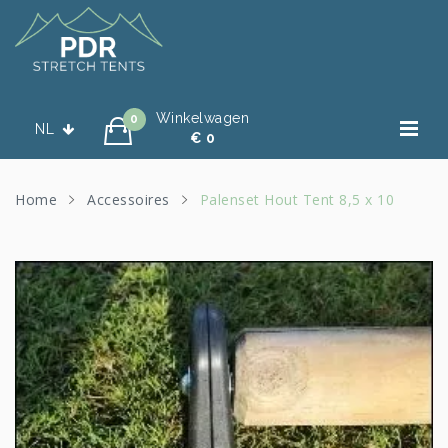
Winkelwagen
0
NL
€ 0
Home
Accessoires
Palenset Hout Tent 8,5 x 10